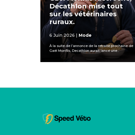
Décathlon mise tout
sur les vétérinaires
ruraux.
6 Juin 2026
|
Mode
À la suite de l’annonce de la retraite prochaine de
Gaël Monfils, Decathlon aurait lancé une...