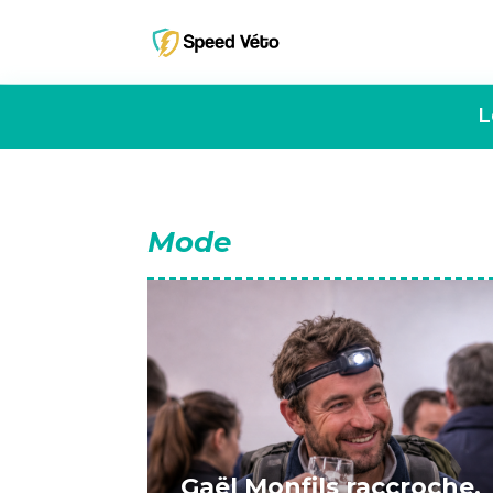
L
Mode
Gaël Monfils raccroche,