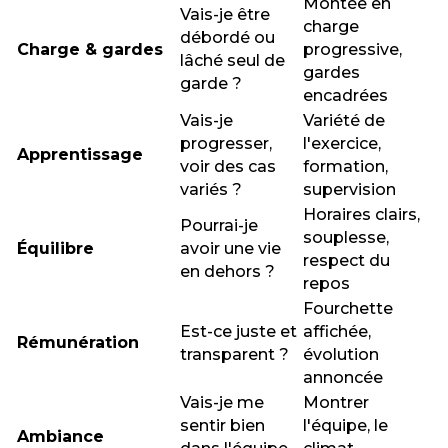
Montée en
Vais-je être
charge
débordé ou
Charge & gardes
progressive,
lâché seul de
gardes
garde ?
encadrées
Vais-je
Variété de
progresser,
l'exercice,
Apprentissage
voir des cas
formation,
variés ?
supervision
Horaires clairs,
Pourrai-je
souplesse,
Équilibre
avoir une vie
respect du
en dehors ?
repos
Fourchette
Est-ce juste et
affichée,
Rémunération
transparent ?
évolution
annoncée
Vais-je me
Montrer
sentir bien
l'équipe, le
Ambiance