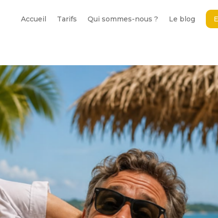
Accueil
Tarifs
Qui sommes-nous ?
Le blog
E
Accueil
Tarifs
Qui sommes-nous ?
Le blog
E