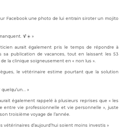
t sur Facebook une photo de lui entrain siroter un mojito
 manquent. 🍹☀️ »
aticien aurait également pris le temps de répondre à
sa publication de vacances, tout en laissant les 53
 la clinique soigneusement en « non lus ».
ègues, le vétérinaire estime pourtant que la solution
r quelqu’un… »
aurait également rappelé à plusieurs reprises que « les
e entre vie professionnelle et vie personnelle », juste
son troisième voyage de l’année.
les vétérinaires d’aujourd’hui soient moins investis »