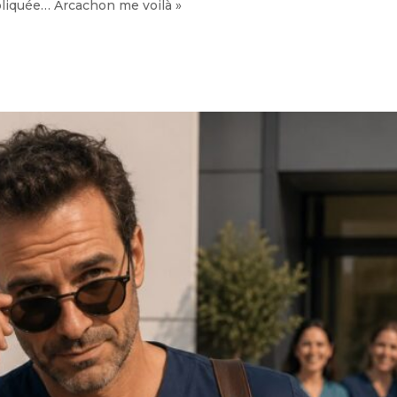
pliquée… Arcachon me voilà »