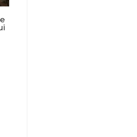
de
ui