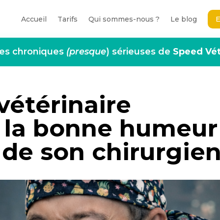
Accueil
Tarifs
Qui sommes-nous ?
Le blog
E
Accueil
Tarifs
Qui sommes-nous ?
Le blog
E
es chroniques
(presque
) sérieuses de
Speed Vé
vétérinaire
r la bonne humeur
 de son chirurgien