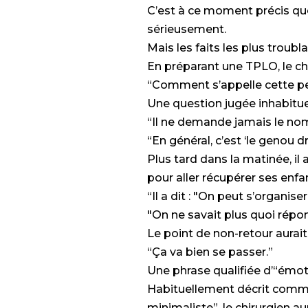
C’est à ce moment précis qu
sérieusement.
Mais les faits les plus troubl
En préparant une TPLO, le ch
“Comment s’appelle cette pet
Une question jugée inhabitue
“Il ne demande jamais le nom
“En général, c’est ‘le genou dr
Plus tard dans la matinée, il
pour aller récupérer ses enfa
“Il a dit : "On peut s’organise
"On ne savait plus quoi répo
Le point de non-retour aurait é
“Ça va bien se passer.”
Une phrase qualifiée d’“émot
Habituellement décrit comme
minimaliste”, le chirurgien a