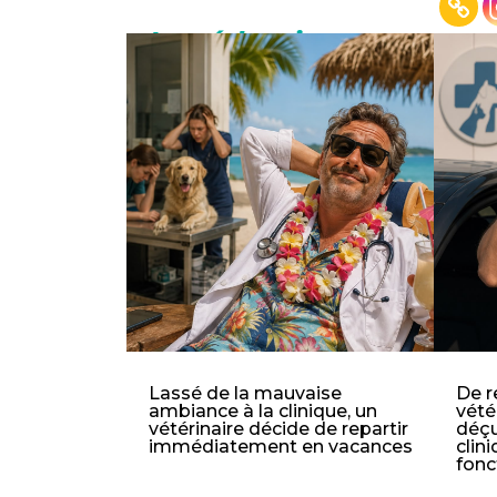
La rédaction vous cons
Lassé de la mauvaise
De r
ambiance à la clinique, un
vété
vétérinaire décide de repartir
déçu
immédiatement en vacances
clin
fonc