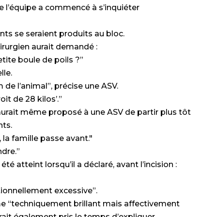
e l’équipe a commencé à s’inquiéter
ants se seraient produits au bloc.
irurgien aurait demandé :
ite boule de poils ?”
lle.
 de l’animal”, précise une ASV.
oit de 28 kilos’.”
 aurait même proposé à une ASV de partir plus tôt
nts.
r, la famille passe avant."
ndre.”
té atteint lorsqu’il a déclaré, avant l’incision :
ionnellement excessive”.
 “techniquement brillant mais affectivement
urait également pris le temps d’expliquer