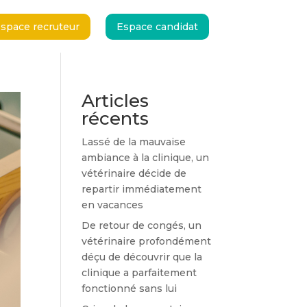
space recruteur
Espace candidat
space recruteur
Espace candidat
Articles
récents
Lassé de la mauvaise
ambiance à la clinique, un
vétérinaire décide de
repartir immédiatement
en vacances
De retour de congés, un
vétérinaire profondément
déçu de découvrir que la
clinique a parfaitement
fonctionné sans lui