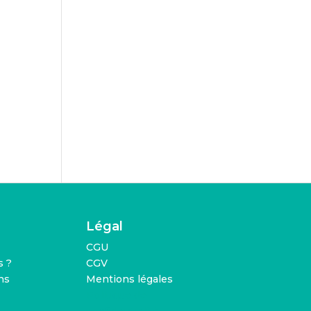
Légal
CGU
 ?
CGV
ns
Mentions légales
Politique de