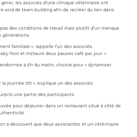
à gérer, les associés d’une clinique vétérinaire ont
k-end de team building afin de recréer du lien dans
 pas des conditions de travail mais plutôt d’un manque
s générations.
ent familiale », rappelle l’un des associés.
y-foot et instauré deux pauses café par jour. »
andonnée à 6h du matin, choisie pour « dynamiser
a journée tôt », explique un des associés.
urpris une partie des participants.
trouvée pour déjeuner dans un restaurant situé à côté de
authenticité.
on a découvert que deux assistantes et un vétérinaire