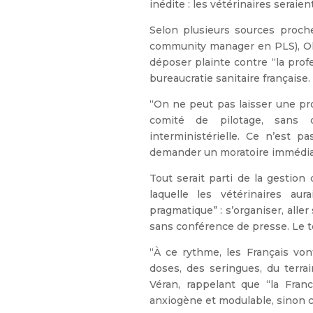
inédite : les vétérinaires serai
Selon plusieurs sources proche
community manager en PLS), Oliv
déposer plainte contre “la profe
bureaucratie sanitaire française.
“On ne peut pas laisser une pr
comité de pilotage, sans dé
interministérielle. Ce n’est pa
demander un moratoire immédiat s
Tout serait parti de la gestio
laquelle les vétérinaires a
pragmatique” : s’organiser, aller
sans conférence de presse. Le t
“À ce rythme, les Français vo
doses, des seringues, du terra
Véran, rappelant que “la Fra
anxiogène et modulable, sinon c’