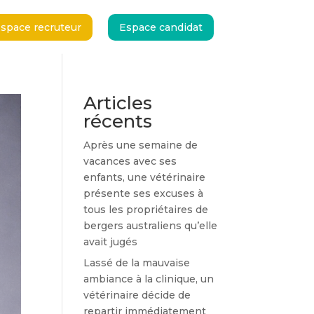
space recruteur
Espace candidat
space recruteur
Espace candidat
Articles
récents
Après une semaine de
vacances avec ses
enfants, une vétérinaire
présente ses excuses à
tous les propriétaires de
bergers australiens qu’elle
avait jugés
Lassé de la mauvaise
ambiance à la clinique, un
vétérinaire décide de
repartir immédiatement