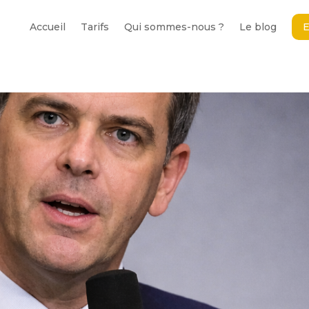
Accueil
Tarifs
Qui sommes-nous ?
Le blog
E
Accueil
Tarifs
Qui sommes-nous ?
Le blog
E