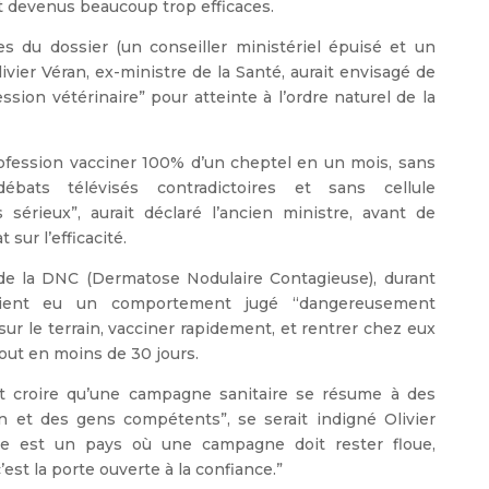
ent devenus beaucoup trop efficaces.
s du dossier (un conseiller ministériel épuisé et un
ier Véran, ex-ministre de la Santé, aurait envisagé de
ssion vétérinaire” pour atteinte à l’ordre naturel de la
ofession vacciner 100% d’un cheptel en un mois, sans
bats télévisés contradictoires et sans cellule
s sérieux”, aurait déclaré l’ancien ministre, avant de
ur l’efficacité.
n de la DNC (Dermatose Nodulaire Contagieuse), durant
uraient eu un comportement jugé “dangereusement
 sur le terrain, vacciner rapidement, et rentrer chez eux
out en moins de 30 jours.
nt croire qu’une campagne sanitaire se résume à des
in et des gens compétents”, se serait indigné Olivier
nce est un pays où une campagne doit rester floue,
est la porte ouverte à la confiance.”